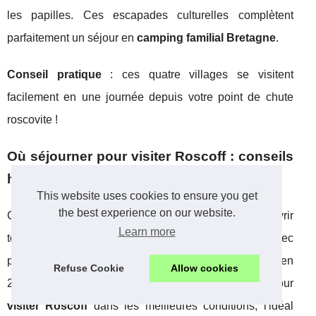
les papilles. Ces escapades culturelles complètent
parfaitement un séjour en
camping familial Bretagne
.
Conseil pratique
: ces quatre villages se visitent
facilement en une journée depuis votre point de chute
roscovite !
Où séjourner pour visiter Roscoff : conseils
hébergement
This website uses cookies to ensure you get
the best experience on our website.
Comment choisir le meilleur hébergement pour découvrir
Learn more
toutes les richesses que recèle la cité corsaire ? Avec
plus de 2,3 millions de visiteurs accueillis en Finistère en
Refuse Cookie
Allow cookies
2024, bien choisir sa base de séjour devient crucial. Pour
visiter Roscoff
dans les meilleures conditions, l'idéal