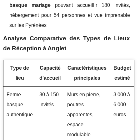
basque mariage
pouvant accueillir 180 invités,
hébergement pour 54 personnes et vue imprenable
sur les Pyrénées
Analyse Comparative des Types de Lieux
de Réception à Anglet
Type de
Capacité
Caractéristiques
Budget
lieu
d'accueil
principales
estimé
Ferme
80 à 150
Murs en pierre,
3 000 à
basque
invités
poutres
6 000
authentique
apparentes,
euros
espace
modulable