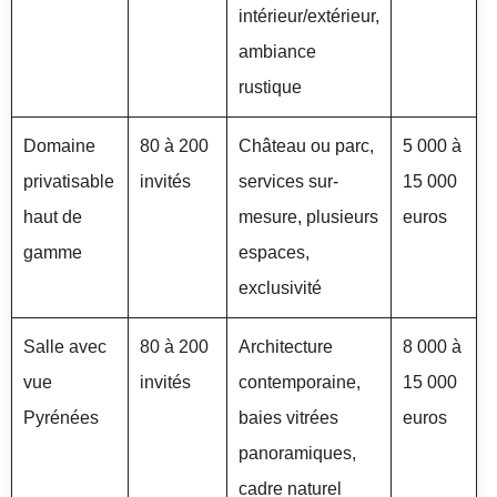
intérieur/extérieur,
ambiance
rustique
Domaine
80 à 200
Château ou parc,
5 000 à
privatisable
invités
services sur-
15 000
haut de
mesure, plusieurs
euros
gamme
espaces,
exclusivité
Salle avec
80 à 200
Architecture
8 000 à
vue
invités
contemporaine,
15 000
Pyrénées
baies vitrées
euros
panoramiques,
cadre naturel