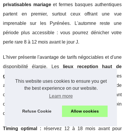
privatisables mariage
et fermes basques authentiques
partent en premier, surtout ceux offrant une vue
imprenable sur les Pyrénées. L'automne reste une
période plus accessible : vous pourrez dénicher votre
perle rare 8 à 12 mois avant le jour J.
L'hiver présente l'avantage de tarifs négociables et d'une
disponibilité élargie. Les
lieux reception haut de
gamme anglet
proposent souvent des packages
This website uses cookies to ensure you get
avantageux entre novembre et mars. Cette période
the best experience on our website.
convient parfaitement aux couples flexibles souhaitant
Learn more
organiser une réception intime dans un cadre raffiné, loin
Refuse Cookie
Allow cookies
de l'affluence estivale qui caractérise la côte basque.
Timing optimal :
réservez 12 à 18 mois avant pour