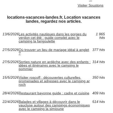
Visiter Soustons
locations-vacances-landes.fr, Location vacances
landes, regardez nos articles.
13/6/2026
Les activités nautiques dans les gorges du
1 965
verdon cet été : guide complet avec le
hits
camping la farigoulette
27/5/2026
Où trouver un lieu de mariage idéal à anglet
377 hits
?
27/5/2026
Sorties nature en ardèche avec des enfants :
314 hits
idées et itinéraires avec le camping le
pommier
15/5/2026
Visiter roscoff : découvertes culturelles,
350 hits
promenades et adresses avec le camping ar
roch
28/4/2026
Restaurant bayonne guide : cadre et cuisine
409 hits
22/4/2026
Balades et villages à découvrir dans le
514 hits
vaucluse autour des campings économiques
avec le camping la simioune