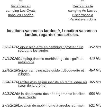
Vacances au
Découvrez le
camping Les Oyats
camping Au Lac de
dans les Landes
Biscarrosse à
Parentis-en-Born
locations-vacances-landes.fr, Location vacances
landes, regardez nos articles.
07/5/2026
Sejour bien-etre en camping : profiter d'un
352 hits
spa dans les landes
24/4/2026
Camping dans le morbihan guide : golfe et
412 hits
patrimoine
22/4/2026
Séjour camping uzès guide : découverte et
454 hits
villages
06/4/2026
Profiter d'un séjour insolite en tente lodge au
365 hits
cœur de la drôme
30/3/2026
À la découverte des hébergements insolites
558 hits
dans l’aude
27/3/2026
Location de mobil-home à argelès-sur-mer
521 hits