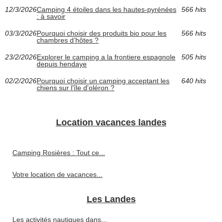
12/3/2026
Camping 4 étoiles dans les hautes-pyrénées
566 hits
: à savoir
03/3/2026
Pourquoi choisir des produits bio pour les
566 hits
chambres d’hôtes ?
23/2/2026
Explorer le camping a la frontiere espagnole
505 hits
depuis hendaye
02/2/2026
Pourquoi choisir un camping acceptant les
640 hits
chiens sur l'île d'oléron ?
Location vacances landes
Camping Rosières : Tout ce...
Votre location de vacances...
Les Landes
Les activités nautiques dans...