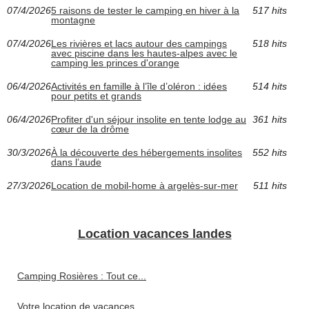
07/4/2026
5 raisons de tester le camping en hiver à la
517 hits
montagne
07/4/2026
Les rivières et lacs autour des campings
518 hits
avec piscine dans les hautes-alpes avec le
camping les princes d'orange
06/4/2026
Activités en famille à l’île d’oléron : idées
514 hits
pour petits et grands
06/4/2026
Profiter d'un séjour insolite en tente lodge au
361 hits
cœur de la drôme
30/3/2026
À la découverte des hébergements insolites
552 hits
dans l’aude
27/3/2026
Location de mobil-home à argelès-sur-mer
511 hits
Location vacances landes
Camping Rosières : Tout ce...
Votre location de vacances...