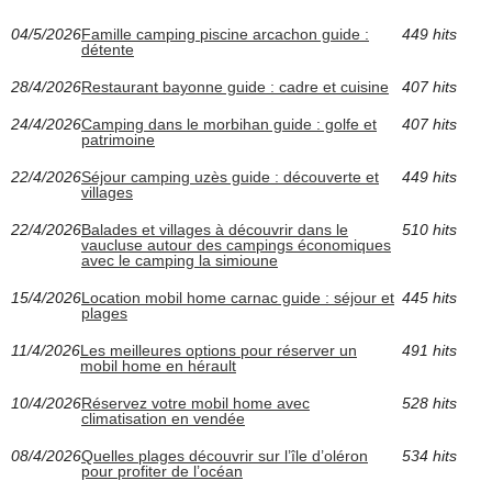
04/5/2026
Famille camping piscine arcachon guide :
449 hits
détente
28/4/2026
Restaurant bayonne guide : cadre et cuisine
407 hits
24/4/2026
Camping dans le morbihan guide : golfe et
407 hits
patrimoine
22/4/2026
Séjour camping uzès guide : découverte et
449 hits
villages
22/4/2026
Balades et villages à découvrir dans le
510 hits
vaucluse autour des campings économiques
avec le camping la simioune
15/4/2026
Location mobil home carnac guide : séjour et
445 hits
plages
11/4/2026
Les meilleures options pour réserver un
491 hits
mobil home en hérault
10/4/2026
Réservez votre mobil home avec
528 hits
climatisation en vendée
08/4/2026
Quelles plages découvrir sur l’île d’oléron
534 hits
pour profiter de l’océan