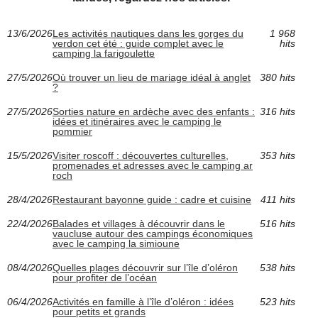
13/6/2026
Les activités nautiques dans les gorges du
1 968
verdon cet été : guide complet avec le
hits
camping la farigoulette
27/5/2026
Où trouver un lieu de mariage idéal à anglet
380 hits
?
27/5/2026
Sorties nature en ardèche avec des enfants :
316 hits
idées et itinéraires avec le camping le
pommier
15/5/2026
Visiter roscoff : découvertes culturelles,
353 hits
promenades et adresses avec le camping ar
roch
28/4/2026
Restaurant bayonne guide : cadre et cuisine
411 hits
22/4/2026
Balades et villages à découvrir dans le
516 hits
vaucluse autour des campings économiques
avec le camping la simioune
08/4/2026
Quelles plages découvrir sur l’île d’oléron
538 hits
pour profiter de l’océan
06/4/2026
Activités en famille à l’île d’oléron : idées
523 hits
pour petits et grands