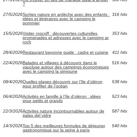
?
27/5/2026
Sorties nature en ardèche avec des enfants :
316 hits
idées et itinéraires avec le camping le
pommier
15/5/2026
Visiter roscoff : découvertes culturelles,
353 hits
promenades et adresses avec le camping ar
roch
28/4/2026
Restaurant bayonne guide : cadre et cuisine
411 hits
22/4/2026
Balades et villages à découvrir dans le
516 hits
vaucluse autour des campings économiques
avec le camping la simioune
08/4/2026
Quelles plages découvrir sur l’île d’oléron
538 hits
pour profiter de l’océan
06/4/2026
Activités en famille à l’île d’oléron : idées
523 hits
pour petits et grands
22/3/2026
Activites nature incontournables autour de
587 hits
palau del vidre
14/3/2026
Top 5 des meilleures formules de déjeuner
540 hits
gastronomique sur la seine à paris