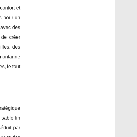
confort et
s pour un
 avec des
 de créer
lles, des
t montagne
s, le tout
tratégique
 sable fin
séduit par