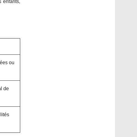
 enfants,
rées ou
al de
lités