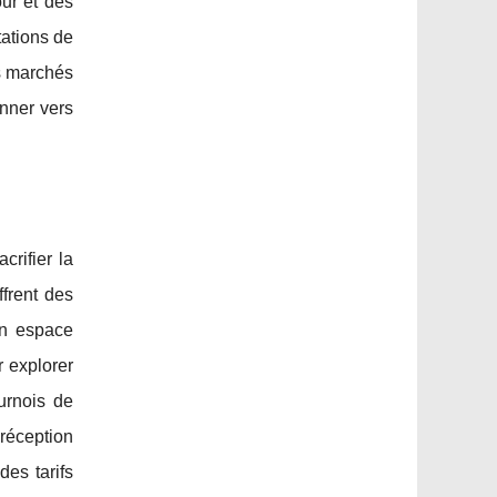
ur et des
tations de
es marchés
nner vers
crifier la
frent des
un espace
r explorer
urnois de
réception
des tarifs