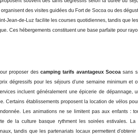
proposent souvent des tarifs dégressifs selon la durée du séjo
s organisent des visites guidées du Fort de Socoa ou des dégus
nt-Jean-de-Luz facilite les courses quotidiennes, tandis que l
que. Ces hébergements constituent une base parfaite pour rayo
 pour proposer des
camping tarifs avantageux Socoa
sans sa
prix dégressifs pour les séjours d'une semaine minimum et of
 services incluent généralement une épicerie de dépannage, 
ue. Certains établissements proposent la location de vélos pou
randonnée. Les animations ne se limitent pas aux enfants : to
te de la culture basque rythment les soirées estivales. La 
tionaux, tandis que les partenariats locaux permettent d'obtenir 