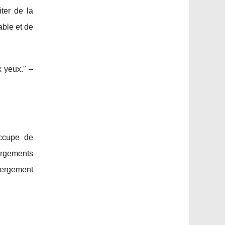
ter de la
able et de
 yeux." –
ccupe de
ergements
bergement