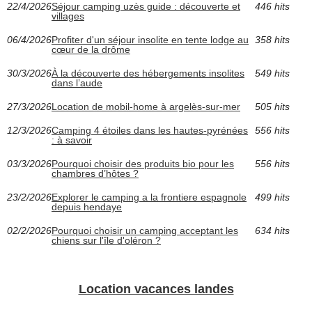
22/4/2026
Séjour camping uzès guide : découverte et
446 hits
villages
06/4/2026
Profiter d'un séjour insolite en tente lodge au
358 hits
cœur de la drôme
30/3/2026
À la découverte des hébergements insolites
549 hits
dans l’aude
27/3/2026
Location de mobil-home à argelès-sur-mer
505 hits
12/3/2026
Camping 4 étoiles dans les hautes-pyrénées
556 hits
: à savoir
03/3/2026
Pourquoi choisir des produits bio pour les
556 hits
chambres d’hôtes ?
23/2/2026
Explorer le camping a la frontiere espagnole
499 hits
depuis hendaye
02/2/2026
Pourquoi choisir un camping acceptant les
634 hits
chiens sur l'île d'oléron ?
Location vacances landes