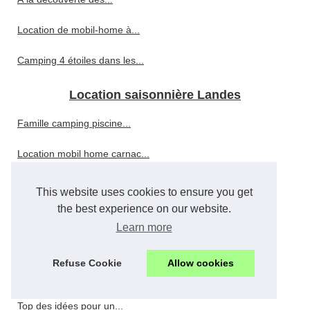
Location de mobil-home à...
Camping 4 étoiles dans les...
Location saisonnière Landes
Famille camping piscine...
Location mobil home carnac...
Les meilleures options pour...
This website uses cookies to ensure you get
the best experience on our website.
Réservez votre mobil home...
Learn more
5 raisons de tester le...
Refuse Cookie
Allow cookies
Les rivières et lacs autour...
Top des idées pour un...