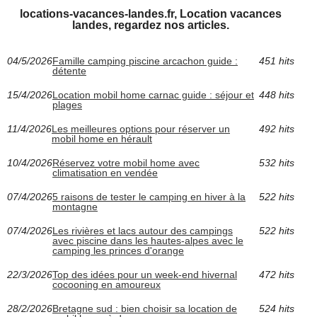
locations-vacances-landes.fr, Location vacances
landes, regardez nos articles.
04/5/2026
Famille camping piscine arcachon guide :
451 hits
détente
15/4/2026
Location mobil home carnac guide : séjour et
448 hits
plages
11/4/2026
Les meilleures options pour réserver un
492 hits
mobil home en hérault
10/4/2026
Réservez votre mobil home avec
532 hits
climatisation en vendée
07/4/2026
5 raisons de tester le camping en hiver à la
522 hits
montagne
07/4/2026
Les rivières et lacs autour des campings
522 hits
avec piscine dans les hautes-alpes avec le
camping les princes d'orange
22/3/2026
Top des idées pour un week-end hivernal
472 hits
cocooning en amoureux
28/2/2026
Bretagne sud : bien choisir sa location de
524 hits